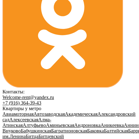
Контакты:
Welcome-rent@yandex.ru
+7 (916) 364-39-43
Квартиры у метро
Авиамоторная
Автозаводская
Академическая
Александровский
сад
Алексеевская
Алма-
Атинская
Алтуфьево
Аминьевская
Андроновка
Аникеевка
Аннин
Внуково
Бабушкинская
Багратионовская
Баковка
Балтийская
Барр
им.Ленина
Битца
Битцевский