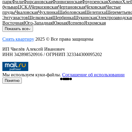
парк
Фили
Фирсановская
Фонвизинская
Фрунзенская
Химки
Хлеб
бульвар
ЦСКА
Черкизовская
Чертановская
Чеховская
Чистые
пруды
Чкаловская
Чухлинка
Шаболовская
Шелепиха
Шереметьевс
Энтузиастов
Щелковская
Щербинка
Щукинская
Электрозаводска
Восточная
Юго-Западная
Южная
Ясенево
Яхромская
Показать все
Снять квартиру
2025 © Все права защищены
ИП Чвелёв Алексей Иванович
ИНН 342898520916 / ОГРНИП 323344300095202
Мы используем куки-файлы.
Соглашение об использовании
Понятно