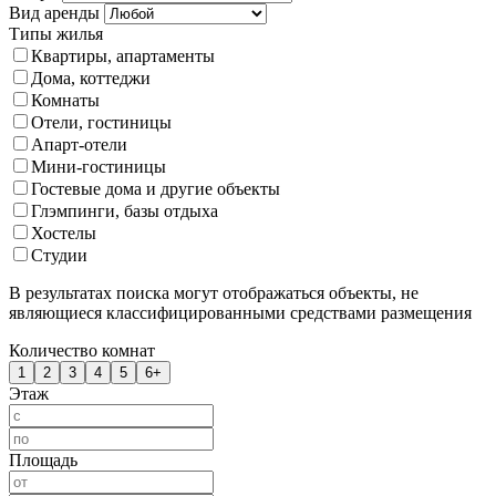
Вид аренды
Типы жилья
Квартиры, апартаменты
Дома, коттеджи
Комнаты
Отели, гостиницы
Апарт-отели
Мини-гостиницы
Гостевые дома и другие объекты
Глэмпинги, базы отдыха
Хостелы
Студии
В результатах поиска могут отображаться объекты, не
являющиеся классифицированными средствами размещения
Количество комнат
1
2
3
4
5
6+
Этаж
Площадь