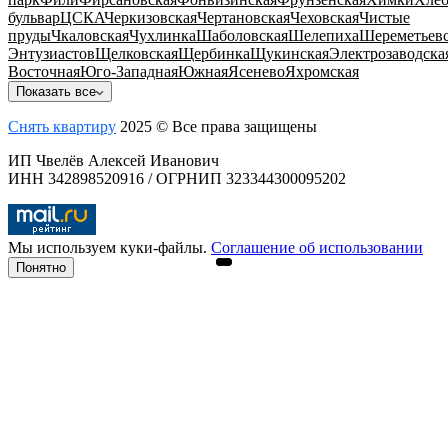
бульвар
ЦСКА
Черкизовская
Чертановская
Чеховская
Чистые
пруды
Чкаловская
Чухлинка
Шаболовская
Шелепиха
Шереметьевс
Энтузиастов
Щелковская
Щербинка
Щукинская
Электрозаводска
Восточная
Юго-Западная
Южная
Ясенево
Яхромская
Показать все
Снять квартиру
2025 © Все права защищены
ИП Чвелёв Алексей Иванович
ИНН 342898520916 / ОГРНИП 323344300095202
Мы используем куки-файлы.
Соглашение об использовании
Понятно