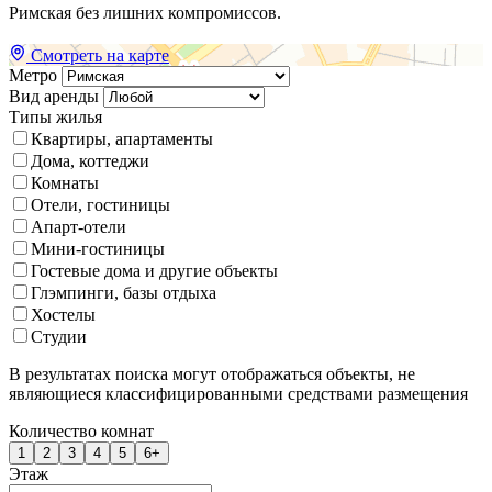
Римская без лишних компромиссов.
Смотреть на карте
Метро
Вид аренды
Типы жилья
Квартиры, апартаменты
Дома, коттеджи
Комнаты
Отели, гостиницы
Апарт-отели
Мини-гостиницы
Гостевые дома и другие объекты
Глэмпинги, базы отдыха
Хостелы
Студии
В результатах поиска могут отображаться объекты, не
являющиеся классифицированными средствами размещения
Количество комнат
1
2
3
4
5
6+
Этаж