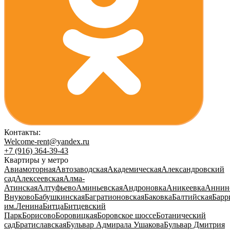
Контакты:
Welcome-rent@yandex.ru
+7 (916) 364-39-43
Квартиры у метро
Авиамоторная
Автозаводская
Академическая
Александровский
сад
Алексеевская
Алма-
Атинская
Алтуфьево
Аминьевская
Андроновка
Аникеевка
Аннин
Внуково
Бабушкинская
Багратионовская
Баковка
Балтийская
Барр
им.Ленина
Битца
Битцевский
Парк
Борисово
Боровицкая
Боровское шоссе
Ботанический
сад
Братиславская
Бульвар Адмирала Ушакова
Бульвар Дмитрия