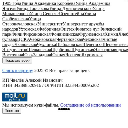
1905 года
Улица Академика Королёва
Улица Академика
Янгеля
Улица Горчакова
Улица Дмитриевского
Улица
Милашенкова
Улица Сергея Эйзенштейна
Улица
Скобелевская
Улица
Старокачаловская
Университет
Университет дружбы
народов
Ухтомская
Фабричная
Физтех
Филатов луг
Филевский
парк
Фили
Фирсановская
Фонвизинская
Фрунзенская
Химки
Хлеб
бульвар
ЦСКА
Черкизовская
Чертановская
Чеховская
Чистые
пруды
Чкаловская
Чухлинка
Шаболовская
Шелепиха
Шереметьевс
Энтузиастов
Щелковская
Щербинка
Щукинская
Электрозаводска
Восточная
Юго-Западная
Южная
Ясенево
Яхромская
Показать все
Снять квартиру
2025 © Все права защищены
ИП Чвелёв Алексей Иванович
ИНН 342898520916 / ОГРНИП 323344300095202
Мы используем куки-файлы.
Соглашение об использовании
Понятно