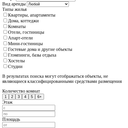
Вид аренды
Типы жилья
Квартиры, апартаменты
Дома, коттеджи
Комнаты
Отели, гостиницы
Апарт-отели
Мини-гостиницы
Гостевые дома и другие объекты
Глэмпинги, базы отдыха
Хостелы
Студии
В результатах поиска могут отображаться объекты, не
являющиеся классифицированными средствами размещения
Количество комнат
1
2
3
4
5
6+
Этаж
Площадь