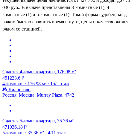
текущей выдаче цены начинаются от 427 752 и доходят до 471
036 руб.. В выдаче представлены 3-комнатные (1), 4-
комнатные (1) и 5-комнатные (1). Такой формат удобен, когда
важно быстро сравнить время в пути, цены и качество жилья
рядом со станцией.
Сдается 4-комн. квартира, 176.98 м²
451223.6 ₽
4-комн кв. ·
176.98 м² ·
15/2 этаж
Лианозово
Россия, Москва, Murray Plaza, 4742
Сдается 5-комн. квартира, 35.36 м²
471036.18 ₽
5-комн кв. ·
35.36 м² ·
4/11 этаж