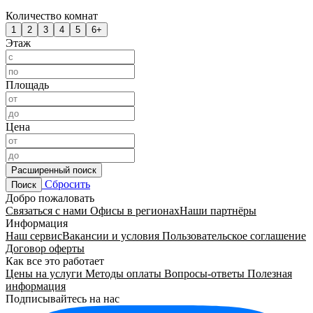
Количество комнат
1
2
3
4
5
6+
Этаж
Площадь
Цена
Расширенный поиск
Сбросить
Поиск
Добро пожаловать
Связаться с нами
Офисы в регионах
Наши партнёры
Информация
Наш сервис
Вакансии и условия
Пользовательское соглашение
Договор оферты
Как все это работает
Цены на услуги
Методы оплаты
Вопросы-ответы
Полезная
информация
Подписывайтесь на нас