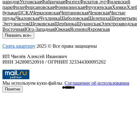
народов
Ухтомская
Фабричная
Физтех
Филатов луг
Филевский
парк
Фили
Фирсановская
Фонвизинская
Фрунзенская
Химки
Хлеб
бульвар
ЦСКА
Черкизовская
Чертановская
Чеховская
Чистые
пруды
Чкаловская
Чухлинка
Шаболовская
Шелепиха
Шереметьевс
Энтузиастов
Щелковская
Щербинка
Щукинская
Электрозаводска
Восточная
Юго-Западная
Южная
Ясенево
Яхромская
Показать все
Снять квартиру
2025 © Все права защищены
ИП Чвелёв Алексей Иванович
ИНН 342898520916 / ОГРНИП 323344300095202
Мы используем куки-файлы.
Соглашение об использовании
Понятно