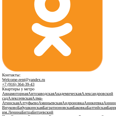
Контакты:
Welcome-rent@yandex.ru
+7 (916) 364-39-43
Квартиры у метро
Авиамоторная
Автозаводская
Академическая
Александровский
сад
Алексеевская
Алма-
Атинская
Алтуфьево
Аминьевская
Андроновка
Аникеевка
Аннин
Внуково
Бабушкинская
Багратионовская
Баковка
Балтийская
Барр
им.Ленина
Битца
Битцевский