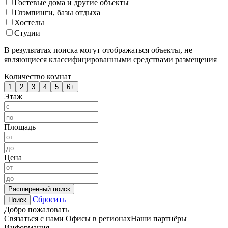
Гостевые дома и другие объекты
Глэмпинги, базы отдыха
Хостелы
Студии
В результатах поиска могут отображаться объекты, не
являющиеся классифицированными средствами размещения
Количество комнат
1
2
3
4
5
6+
Этаж
Площадь
Цена
Расширенный поиск
Сбросить
Поиск
Добро пожаловать
Связаться с нами
Офисы в регионах
Наши партнёры
Информация