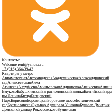
Контакты:
Welcome-rent@yandex.ru
+7 (916) 364-39-43
Квартиры у метро
Авиамоторная
Автозаводская
Академическая
Александровский
сад
Алексеевская
Алма-
Атинская
Алтуфьево
Аминьевская
Андроновка
Аникеевка
Аннин
Внуково
Бабушкинская
Багратионовская
Баковка
Балтийская
Барр
им.Ленина
Битца
Битцевский
Парк
Борисово
Боровицкая
Боровское шоссе
Ботанический
сад
Братиславская
Бульвар Адмирала Ушакова
Бульвар Дмитрия
Донского
Бульвар Рокоссовского
Бунинская