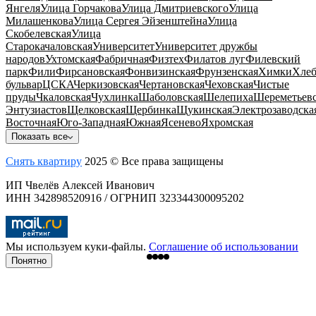
Янгеля
Улица Горчакова
Улица Дмитриевского
Улица
Милашенкова
Улица Сергея Эйзенштейна
Улица
Скобелевская
Улица
Старокачаловская
Университет
Университет дружбы
народов
Ухтомская
Фабричная
Физтех
Филатов луг
Филевский
парк
Фили
Фирсановская
Фонвизинская
Фрунзенская
Химки
Хлеб
бульвар
ЦСКА
Черкизовская
Чертановская
Чеховская
Чистые
пруды
Чкаловская
Чухлинка
Шаболовская
Шелепиха
Шереметьевс
Энтузиастов
Щелковская
Щербинка
Щукинская
Электрозаводска
Восточная
Юго-Западная
Южная
Ясенево
Яхромская
Показать все
Снять квартиру
2025 © Все права защищены
ИП Чвелёв Алексей Иванович
ИНН 342898520916 / ОГРНИП 323344300095202
Мы используем куки-файлы.
Соглашение об использовании
Понятно