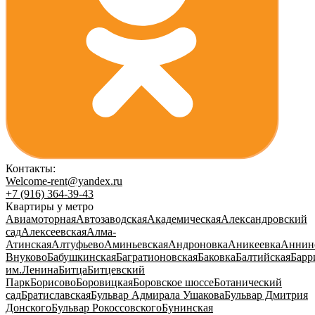
Контакты:
Welcome-rent@yandex.ru
+7 (916) 364-39-43
Квартиры у метро
Авиамоторная
Автозаводская
Академическая
Александровский
сад
Алексеевская
Алма-
Атинская
Алтуфьево
Аминьевская
Андроновка
Аникеевка
Аннин
Внуково
Бабушкинская
Багратионовская
Баковка
Балтийская
Барр
им.Ленина
Битца
Битцевский
Парк
Борисово
Боровицкая
Боровское шоссе
Ботанический
сад
Братиславская
Бульвар Адмирала Ушакова
Бульвар Дмитрия
Донского
Бульвар Рокоссовского
Бунинская