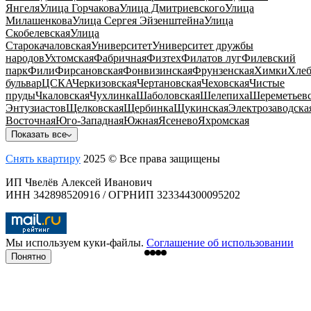
Янгеля
Улица Горчакова
Улица Дмитриевского
Улица
Милашенкова
Улица Сергея Эйзенштейна
Улица
Скобелевская
Улица
Старокачаловская
Университет
Университет дружбы
народов
Ухтомская
Фабричная
Физтех
Филатов луг
Филевский
парк
Фили
Фирсановская
Фонвизинская
Фрунзенская
Химки
Хлеб
бульвар
ЦСКА
Черкизовская
Чертановская
Чеховская
Чистые
пруды
Чкаловская
Чухлинка
Шаболовская
Шелепиха
Шереметьевс
Энтузиастов
Щелковская
Щербинка
Щукинская
Электрозаводска
Восточная
Юго-Западная
Южная
Ясенево
Яхромская
Показать все
Снять квартиру
2025 © Все права защищены
ИП Чвелёв Алексей Иванович
ИНН 342898520916 / ОГРНИП 323344300095202
Мы используем куки-файлы.
Соглашение об использовании
Понятно