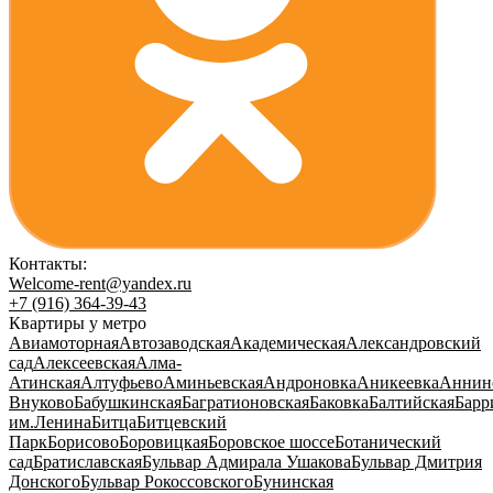
Контакты:
Welcome-rent@yandex.ru
+7 (916) 364-39-43
Квартиры у метро
Авиамоторная
Автозаводская
Академическая
Александровский
сад
Алексеевская
Алма-
Атинская
Алтуфьево
Аминьевская
Андроновка
Аникеевка
Аннин
Внуково
Бабушкинская
Багратионовская
Баковка
Балтийская
Барр
им.Ленина
Битца
Битцевский
Парк
Борисово
Боровицкая
Боровское шоссе
Ботанический
сад
Братиславская
Бульвар Адмирала Ушакова
Бульвар Дмитрия
Донского
Бульвар Рокоссовского
Бунинская