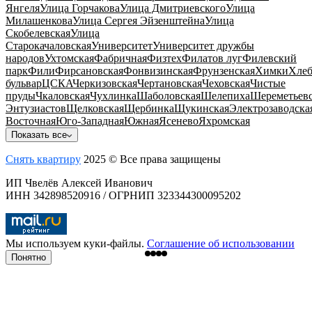
Янгеля
Улица Горчакова
Улица Дмитриевского
Улица
Милашенкова
Улица Сергея Эйзенштейна
Улица
Скобелевская
Улица
Старокачаловская
Университет
Университет дружбы
народов
Ухтомская
Фабричная
Физтех
Филатов луг
Филевский
парк
Фили
Фирсановская
Фонвизинская
Фрунзенская
Химки
Хлеб
бульвар
ЦСКА
Черкизовская
Чертановская
Чеховская
Чистые
пруды
Чкаловская
Чухлинка
Шаболовская
Шелепиха
Шереметьевс
Энтузиастов
Щелковская
Щербинка
Щукинская
Электрозаводска
Восточная
Юго-Западная
Южная
Ясенево
Яхромская
Показать все
Снять квартиру
2025 © Все права защищены
ИП Чвелёв Алексей Иванович
ИНН 342898520916 / ОГРНИП 323344300095202
Мы используем куки-файлы.
Соглашение об использовании
Понятно