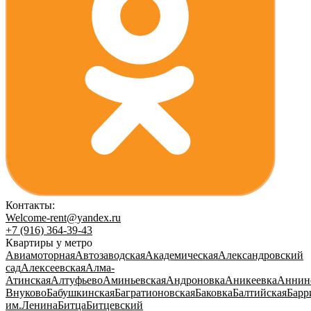
Контакты:
Welcome-rent@yandex.ru
+7 (916) 364-39-43
Квартиры у метро
Авиамоторная
Автозаводская
Академическая
Александровский
сад
Алексеевская
Алма-
Атинская
Алтуфьево
Аминьевская
Андроновка
Аникеевка
Аннин
Внуково
Бабушкинская
Багратионовская
Баковка
Балтийская
Барр
им.Ленина
Битца
Битцевский