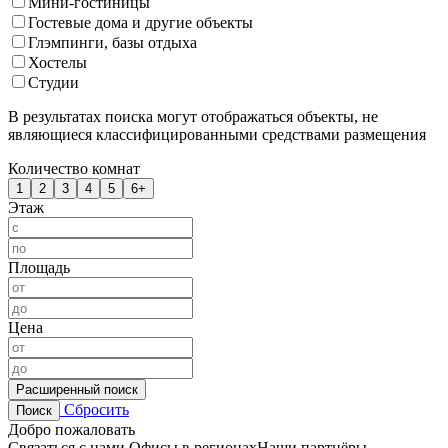
Мини-гостиницы
Гостевые дома и другие объекты
Глэмпинги, базы отдыха
Хостелы
Студии
В результатах поиска могут отображаться объекты, не
являющиеся классифицированными средствами размещения
Количество комнат
1
2
3
4
5
6+
Этаж
Площадь
Цена
Расширенный поиск
Сбросить
Поиск
Добро пожаловать
Связаться с нами
Офисы в регионах
Наши партнёры