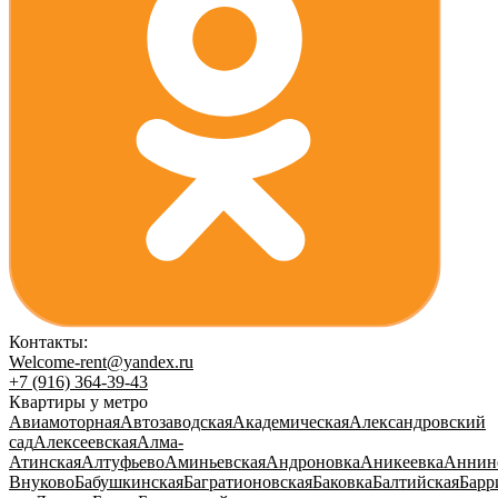
Контакты:
Welcome-rent@yandex.ru
+7 (916) 364-39-43
Квартиры у метро
Авиамоторная
Автозаводская
Академическая
Александровский
сад
Алексеевская
Алма-
Атинская
Алтуфьево
Аминьевская
Андроновка
Аникеевка
Аннин
Внуково
Бабушкинская
Багратионовская
Баковка
Балтийская
Барр