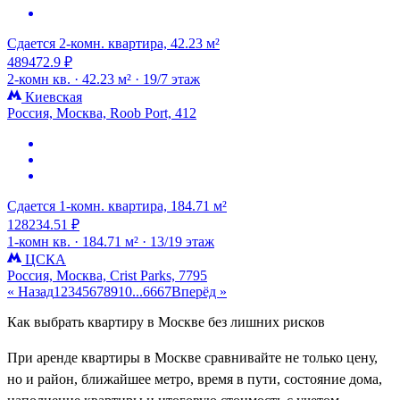
Сдается 2-комн. квартира, 42.23 м²
489472.9 ₽
2-комн кв. ·
42.23 м² ·
19/7 этаж
Киевская
Россия, Москва, Roob Port, 412
Сдается 1-комн. квартира, 184.71 м²
128234.51 ₽
1-комн кв. ·
184.71 м² ·
13/19 этаж
ЦСКА
Россия, Москва, Crist Parks, 7795
« Назад
1
2
3
4
5
6
7
8
9
10
...
66
67
Вперёд »
Как выбрать квартиру в Москве без лишних рисков
При аренде квартиры в Москве сравнивайте не только цену,
но и район, ближайшее метро, время в пути, состояние дома,