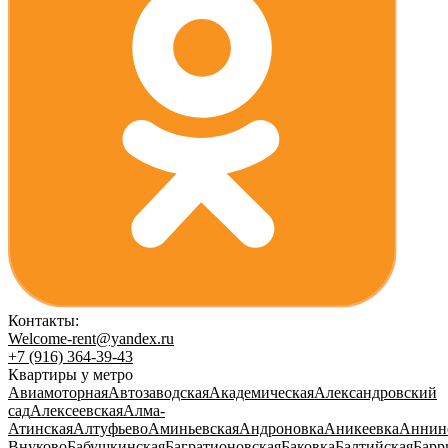
Контакты:
Welcome-rent@yandex.ru
+7 (916) 364-39-43
Квартиры у метро
Авиамоторная
Автозаводская
Академическая
Александровский
сад
Алексеевская
Алма-
Атинская
Алтуфьево
Аминьевская
Андроновка
Аникеевка
Аннин
Внуково
Бабушкинская
Багратионовская
Баковка
Балтийская
Барр