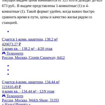
текущей выдаче цены начинаются от 121 810 и доходят до 420
673 руб.. В выдаче представлены 1-комнатные (1) и 4-
комнатные (1). Такой формат удобен, когда важно быстро
сравнить время в пути, цены и качество жилья рядом со
станцией.
Сдается 1-комн. квартира, 138.2 м²
420673.27 ₽
1-комн кв. ·
138.2 м² ·
4/20 этаж
Телецентр
Россия, Москва, Cronin Causeway, 6412
Сдается 4-комн. квартира, 134.44 м²
121810.49 ₽
4-комн кв. ·
134.44 м² ·
12/9 этаж
Телецентр
Россия, Москва, Welch Shore, 31193
« Назад
1
Вперёд »