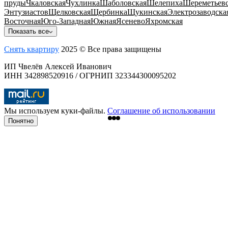
пруды
Чкаловская
Чухлинка
Шаболовская
Шелепиха
Шереметьевс
Энтузиастов
Щелковская
Щербинка
Щукинская
Электрозаводска
Восточная
Юго-Западная
Южная
Ясенево
Яхромская
Показать все
Снять квартиру
2025 © Все права защищены
ИП Чвелёв Алексей Иванович
ИНН 342898520916 / ОГРНИП 323344300095202
Мы используем куки-файлы.
Соглашение об использовании
Понятно