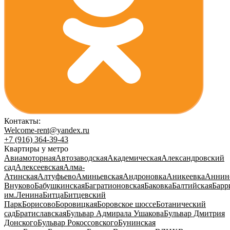
Контакты:
Welcome-rent@yandex.ru
+7 (916) 364-39-43
Квартиры у метро
Авиамоторная
Автозаводская
Академическая
Александровский
сад
Алексеевская
Алма-
Атинская
Алтуфьево
Аминьевская
Андроновка
Аникеевка
Аннин
Внуково
Бабушкинская
Багратионовская
Баковка
Балтийская
Барр
им.Ленина
Битца
Битцевский
Парк
Борисово
Боровицкая
Боровское шоссе
Ботанический
сад
Братиславская
Бульвар Адмирала Ушакова
Бульвар Дмитрия
Донского
Бульвар Рокоссовского
Бунинская