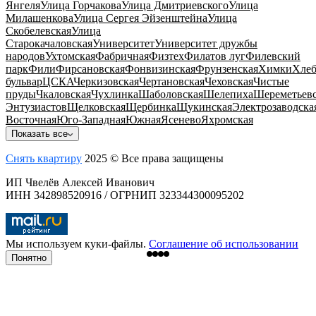
Янгеля
Улица Горчакова
Улица Дмитриевского
Улица
Милашенкова
Улица Сергея Эйзенштейна
Улица
Скобелевская
Улица
Старокачаловская
Университет
Университет дружбы
народов
Ухтомская
Фабричная
Физтех
Филатов луг
Филевский
парк
Фили
Фирсановская
Фонвизинская
Фрунзенская
Химки
Хлеб
бульвар
ЦСКА
Черкизовская
Чертановская
Чеховская
Чистые
пруды
Чкаловская
Чухлинка
Шаболовская
Шелепиха
Шереметьевс
Энтузиастов
Щелковская
Щербинка
Щукинская
Электрозаводска
Восточная
Юго-Западная
Южная
Ясенево
Яхромская
Показать все
Снять квартиру
2025 © Все права защищены
ИП Чвелёв Алексей Иванович
ИНН 342898520916 / ОГРНИП 323344300095202
Мы используем куки-файлы.
Соглашение об использовании
Понятно