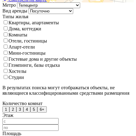
Метро
Вид аренды
Типы жилья
Квартиры, апартаменты
Дома, коттеджи
Комнаты
Отели, гостиницы
Апарт-отели
Мини-гостиницы
Гостевые дома и другие объекты
Глэмпинги, базы отдыха
Хостелы
Студии
В результатах поиска могут отображаться объекты, не
являющиеся классифицированными средствами размещения
Количество комнат
1
2
3
4
5
6+
Этаж
Площадь