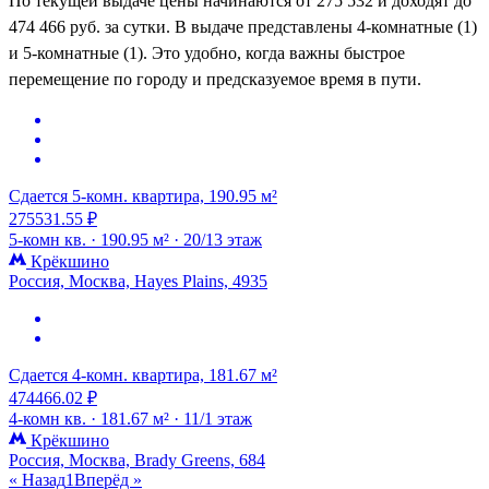
По текущей выдаче цены начинаются от 275 532 и доходят до
474 466 руб. за сутки. В выдаче представлены 4-комнатные (1)
и 5-комнатные (1). Это удобно, когда важны быстрое
перемещение по городу и предсказуемое время в пути.
Сдается 5-комн. квартира, 190.95 м²
275531.55 ₽
5-комн кв. ·
190.95 м² ·
20/13 этаж
Крёкшино
Россия, Москва, Hayes Plains, 4935
Сдается 4-комн. квартира, 181.67 м²
474466.02 ₽
4-комн кв. ·
181.67 м² ·
11/1 этаж
Крёкшино
Россия, Москва, Brady Greens, 684
« Назад
1
Вперёд »