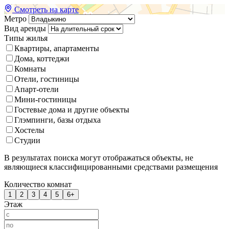
Смотреть на карте
Метро
Вид аренды
Типы жилья
Квартиры, апартаменты
Дома, коттеджи
Комнаты
Отели, гостиницы
Апарт-отели
Мини-гостиницы
Гостевые дома и другие объекты
Глэмпинги, базы отдыха
Хостелы
Студии
В результатах поиска могут отображаться объекты, не
являющиеся классифицированными средствами размещения
Количество комнат
1
2
3
4
5
6+
Этаж