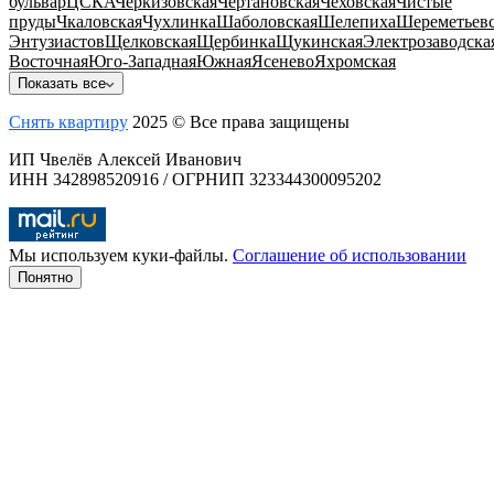
бульвар
ЦСКА
Черкизовская
Чертановская
Чеховская
Чистые
пруды
Чкаловская
Чухлинка
Шаболовская
Шелепиха
Шереметьевс
Энтузиастов
Щелковская
Щербинка
Щукинская
Электрозаводска
Восточная
Юго-Западная
Южная
Ясенево
Яхромская
Показать все
Снять квартиру
2025 © Все права защищены
ИП Чвелёв Алексей Иванович
ИНН 342898520916 / ОГРНИП 323344300095202
Мы используем куки-файлы.
Соглашение об использовании
Понятно