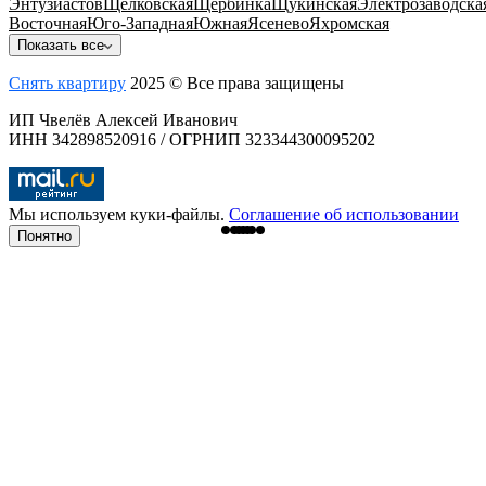
Энтузиастов
Щелковская
Щербинка
Щукинская
Электрозаводска
Восточная
Юго-Западная
Южная
Ясенево
Яхромская
Показать все
Снять квартиру
2025 © Все права защищены
ИП Чвелёв Алексей Иванович
ИНН 342898520916 / ОГРНИП 323344300095202
Мы используем куки-файлы.
Соглашение об использовании
Понятно