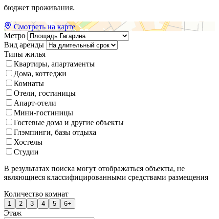
бюджет проживания.
Смотреть на карте
Метро
Вид аренды
Типы жилья
Квартиры, апартаменты
Дома, коттеджи
Комнаты
Отели, гостиницы
Апарт-отели
Мини-гостиницы
Гостевые дома и другие объекты
Глэмпинги, базы отдыха
Хостелы
Студии
В результатах поиска могут отображаться объекты, не
являющиеся классифицированными средствами размещения
Количество комнат
1
2
3
4
5
6+
Этаж