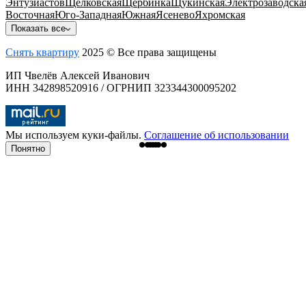
Энтузиастов
Щелковская
Щербинка
Щукинская
Электрозаводска
Восточная
Юго-Западная
Южная
Ясенево
Яхромская
Показать все
Снять квартиру
2025 © Все права защищены
ИП Чвелёв Алексей Иванович
ИНН 342898520916 / ОГРНИП 323344300095202
Мы используем куки-файлы.
Соглашение об использовании
Понятно