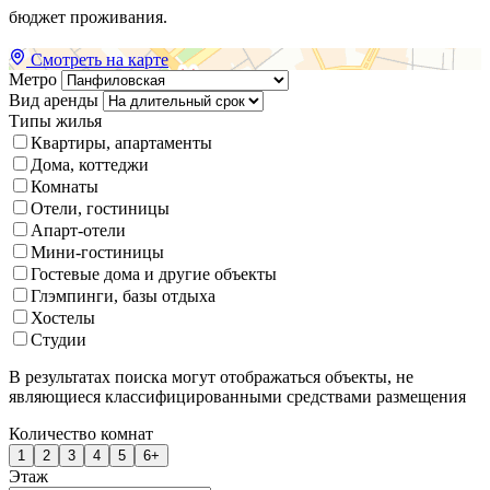
бюджет проживания.
Смотреть на карте
Метро
Вид аренды
Типы жилья
Квартиры, апартаменты
Дома, коттеджи
Комнаты
Отели, гостиницы
Апарт-отели
Мини-гостиницы
Гостевые дома и другие объекты
Глэмпинги, базы отдыха
Хостелы
Студии
В результатах поиска могут отображаться объекты, не
являющиеся классифицированными средствами размещения
Количество комнат
1
2
3
4
5
6+
Этаж