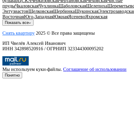
бульвар
ЦСКА
Черкизовская
Чертановская
Чеховская
Чистые
пруды
Чкаловская
Чухлинка
Шаболовская
Шелепиха
Шереметьевс
Энтузиастов
Щелковская
Щербинка
Щукинская
Электрозаводска
Восточная
Юго-Западная
Южная
Ясенево
Яхромская
Показать все
Снять квартиру
2025 © Все права защищены
ИП Чвелёв Алексей Иванович
ИНН 342898520916 / ОГРНИП 323344300095202
Мы используем куки-файлы.
Соглашение об использовании
Понятно