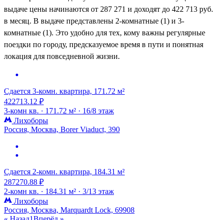
выдаче цены начинаются от 287 271 и доходят до 422 713 руб.
в месяц. В выдаче представлены 2-комнатные (1) и 3-
комнатные (1). Это удобно для тех, кому важны регулярные
поездки по городу, предсказуемое время в пути и понятная
локация для повседневной жизни.
Сдается 3-комн. квартира, 171.72 м²
422713.12 ₽
3-комн кв. ·
171.72 м² ·
16/8 этаж
Лихоборы
Россия, Москва, Borer Viaduct, 390
Сдается 2-комн. квартира, 184.31 м²
287270.88 ₽
2-комн кв. ·
184.31 м² ·
3/13 этаж
Лихоборы
Россия, Москва, Marquardt Lock, 69908
« Назад
1
Вперёд »