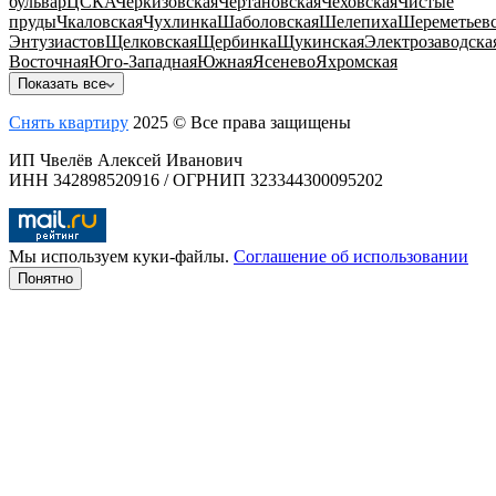
бульвар
ЦСКА
Черкизовская
Чертановская
Чеховская
Чистые
пруды
Чкаловская
Чухлинка
Шаболовская
Шелепиха
Шереметьевс
Энтузиастов
Щелковская
Щербинка
Щукинская
Электрозаводска
Восточная
Юго-Западная
Южная
Ясенево
Яхромская
Показать все
Снять квартиру
2025 © Все права защищены
ИП Чвелёв Алексей Иванович
ИНН 342898520916 / ОГРНИП 323344300095202
Мы используем куки-файлы.
Соглашение об использовании
Понятно