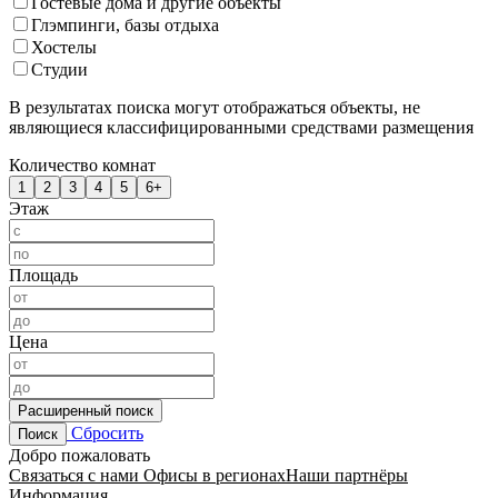
Гостевые дома и другие объекты
Глэмпинги, базы отдыха
Хостелы
Студии
В результатах поиска могут отображаться объекты, не
являющиеся классифицированными средствами размещения
Количество комнат
1
2
3
4
5
6+
Этаж
Площадь
Цена
Расширенный поиск
Сбросить
Поиск
Добро пожаловать
Связаться с нами
Офисы в регионах
Наши партнёры
Информация