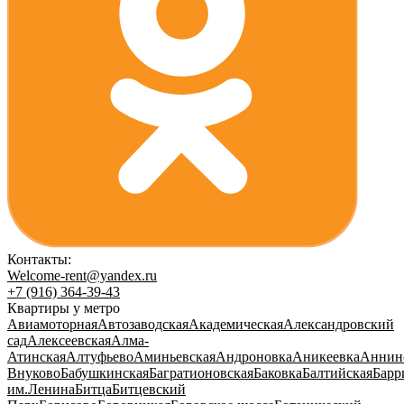
Контакты:
Welcome-rent@yandex.ru
+7 (916) 364-39-43
Квартиры у метро
Авиамоторная
Автозаводская
Академическая
Александровский
сад
Алексеевская
Алма-
Атинская
Алтуфьево
Аминьевская
Андроновка
Аникеевка
Аннин
Внуково
Бабушкинская
Багратионовская
Баковка
Балтийская
Барр
им.Ленина
Битца
Битцевский