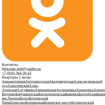
Контакты:
Welcome-rent@yandex.ru
+7 (916) 364-39-43
Квартиры у метро
Авиамоторная
Автозаводская
Академическая
Александровский
сад
Алексеевская
Алма-
Атинская
Алтуфьево
Аминьевская
Андроновка
Аникеевка
Аннин
Внуково
Бабушкинская
Багратионовская
Баковка
Балтийская
Барр
им.Ленина
Битца
Битцевский
Парк
Борисово
Боровицкая
Боровское шоссе
Ботанический