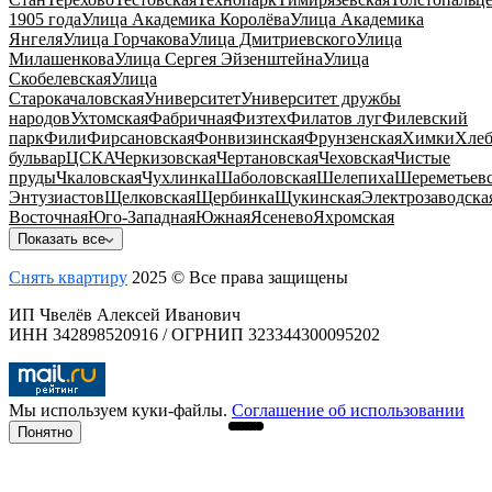
1905 года
Улица Академика Королёва
Улица Академика
Янгеля
Улица Горчакова
Улица Дмитриевского
Улица
Милашенкова
Улица Сергея Эйзенштейна
Улица
Скобелевская
Улица
Старокачаловская
Университет
Университет дружбы
народов
Ухтомская
Фабричная
Физтех
Филатов луг
Филевский
парк
Фили
Фирсановская
Фонвизинская
Фрунзенская
Химки
Хлеб
бульвар
ЦСКА
Черкизовская
Чертановская
Чеховская
Чистые
пруды
Чкаловская
Чухлинка
Шаболовская
Шелепиха
Шереметьевс
Энтузиастов
Щелковская
Щербинка
Щукинская
Электрозаводска
Восточная
Юго-Западная
Южная
Ясенево
Яхромская
Показать все
Снять квартиру
2025 © Все права защищены
ИП Чвелёв Алексей Иванович
ИНН 342898520916 / ОГРНИП 323344300095202
Мы используем куки-файлы.
Соглашение об использовании
Понятно