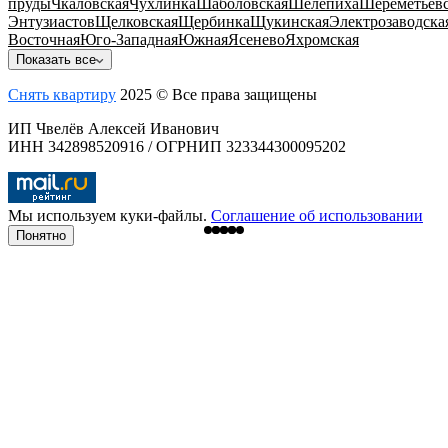
пруды
Чкаловская
Чухлинка
Шаболовская
Шелепиха
Шереметьевс
Энтузиастов
Щелковская
Щербинка
Щукинская
Электрозаводска
Восточная
Юго-Западная
Южная
Ясенево
Яхромская
Показать все
Снять квартиру
2025 © Все права защищены
ИП Чвелёв Алексей Иванович
ИНН 342898520916 / ОГРНИП 323344300095202
Мы используем куки-файлы.
Соглашение об использовании
Понятно