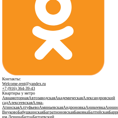
Контакты:
Welcome-rent@yandex.ru
+7 (916) 364-39-43
Квартиры у метро
Авиамоторная
Автозаводская
Академическая
Александровский
сад
Алексеевская
Алма-
Атинская
Алтуфьево
Аминьевская
Андроновка
Аникеевка
Аннин
Внуково
Бабушкинская
Багратионовская
Баковка
Балтийская
Барр
им.Ленина
Битца
Битцевский