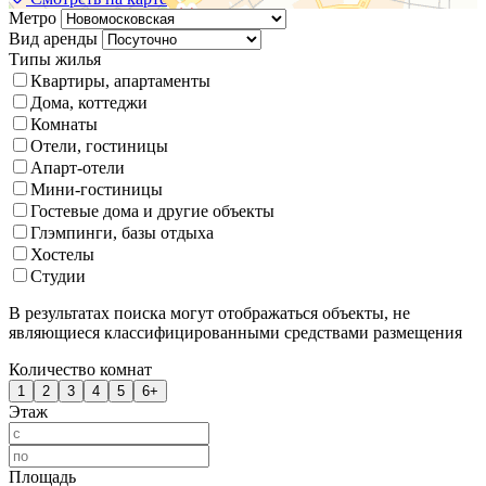
Метро
Вид аренды
Типы жилья
Квартиры, апартаменты
Дома, коттеджи
Комнаты
Отели, гостиницы
Апарт-отели
Мини-гостиницы
Гостевые дома и другие объекты
Глэмпинги, базы отдыха
Хостелы
Студии
В результатах поиска могут отображаться объекты, не
являющиеся классифицированными средствами размещения
Количество комнат
1
2
3
4
5
6+
Этаж
Площадь