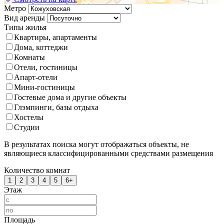
Метро
Вид аренды
Типы жилья
Квартиры, апартаменты
Дома, коттеджи
Комнаты
Отели, гостиницы
Апарт-отели
Мини-гостиницы
Гостевые дома и другие объекты
Глэмпинги, базы отдыха
Хостелы
Студии
В результатах поиска могут отображаться объекты, не
являющиеся классифицированными средствами размещения
Количество комнат
1
2
3
4
5
6+
Этаж
Площадь