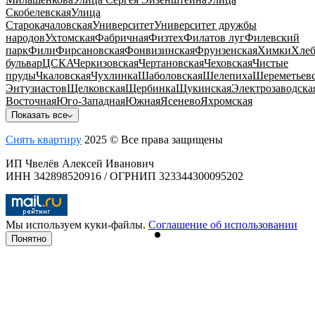
Скобелевская
Улица
Старокачаловская
Университет
Университет дружбы
народов
Ухтомская
Фабричная
Физтех
Филатов луг
Филевский
парк
Фили
Фирсановская
Фонвизинская
Фрунзенская
Химки
Хлеб
бульвар
ЦСКА
Черкизовская
Чертановская
Чеховская
Чистые
пруды
Чкаловская
Чухлинка
Шаболовская
Шелепиха
Шереметьевс
Энтузиастов
Щелковская
Щербинка
Щукинская
Электрозаводска
Восточная
Юго-Западная
Южная
Ясенево
Яхромская
Показать все
Снять квартиру
2025 © Все права защищены
ИП Чвелёв Алексей Иванович
ИНН 342898520916 / ОГРНИП 323344300095202
Мы используем куки-файлы.
Соглашение об использовании
Понятно