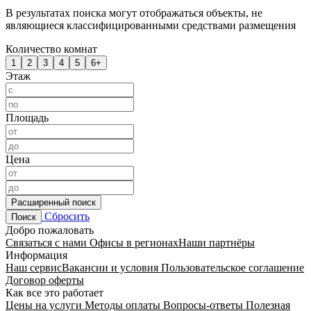
В результатах поиска могут отображаться объекты, не
являющиеся классифицированными средствами размещения
Количество комнат
1
2
3
4
5
6+
Этаж
Площадь
Цена
Расширенный поиск
Сбросить
Поиск
Добро пожаловать
Связаться с нами
Офисы в регионах
Наши партнёры
Информация
Наш сервис
Вакансии и условия
Пользовательское соглашение
Договор оферты
Как все это работает
Цены на услуги
Методы оплаты
Вопросы-ответы
Полезная