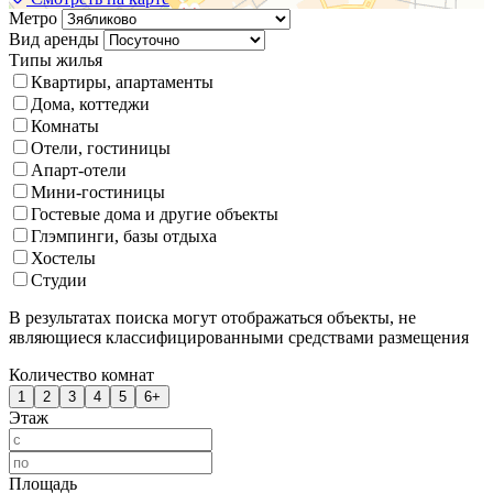
Метро
Вид аренды
Типы жилья
Квартиры, апартаменты
Дома, коттеджи
Комнаты
Отели, гостиницы
Апарт-отели
Мини-гостиницы
Гостевые дома и другие объекты
Глэмпинги, базы отдыха
Хостелы
Студии
В результатах поиска могут отображаться объекты, не
являющиеся классифицированными средствами размещения
Количество комнат
1
2
3
4
5
6+
Этаж
Площадь