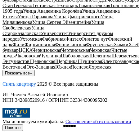
Стан
Терехово
Тестовская
Технопарк
Тимирязевская
Толстопальц
1905 года
Улица Академика Королёва
Улица Академика
Янгеля
Улица Горчакова
Улица Дмитриевского
Улица
Милашенкова
Улица Сергея Эйзенштейна
Улица
Скобелевская
Улица
Старокачаловская
Университет
Университет дружбы
народов
Ухтомская
Фабричная
Физтех
Филатов луг
Филевский
парк
Фили
Фирсановская
Фонвизинская
Фрунзенская
Химки
Хлеб
бульвар
ЦСКА
Черкизовская
Чертановская
Чеховская
Чистые
пруды
Чкаловская
Чухлинка
Шаболовская
Шелепиха
Шереметьевс
Энтузиастов
Щелковская
Щербинка
Щукинская
Электрозаводска
Восточная
Юго-Западная
Южная
Ясенево
Яхромская
Показать все
Снять квартиру
2025 © Все права защищены
ИП Чвелёв Алексей Иванович
ИНН 342898520916 / ОГРНИП 323344300095202
Мы используем куки-файлы.
Соглашение об использовании
Понятно