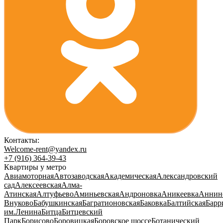
Контакты:
Welcome-rent@yandex.ru
+7 (916) 364-39-43
Квартиры у метро
Авиамоторная
Автозаводская
Академическая
Александровский
сад
Алексеевская
Алма-
Атинская
Алтуфьево
Аминьевская
Андроновка
Аникеевка
Аннин
Внуково
Бабушкинская
Багратионовская
Баковка
Балтийская
Барр
им.Ленина
Битца
Битцевский
Парк
Борисово
Боровицкая
Боровское шоссе
Ботанический