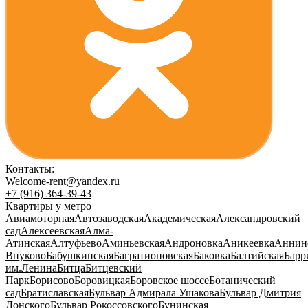
Контакты:
Welcome-rent@yandex.ru
+7 (916) 364-39-43
Квартиры у метро
Авиамоторная
Автозаводская
Академическая
Александровский
сад
Алексеевская
Алма-
Атинская
Алтуфьево
Аминьевская
Андроновка
Аникеевка
Аннин
Внуково
Бабушкинская
Багратионовская
Баковка
Балтийская
Барр
им.Ленина
Битца
Битцевский
Парк
Борисово
Боровицкая
Боровское шоссе
Ботанический
сад
Братиславская
Бульвар Адмирала Ушакова
Бульвар Дмитрия
Донского
Бульвар Рокоссовского
Бунинская