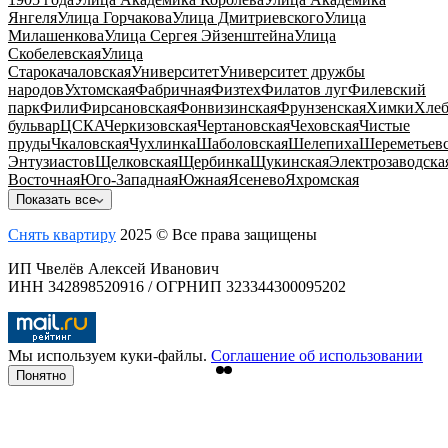
Янгеля
Улица Горчакова
Улица Дмитриевского
Улица
Милашенкова
Улица Сергея Эйзенштейна
Улица
Скобелевская
Улица
Старокачаловская
Университет
Университет дружбы
народов
Ухтомская
Фабричная
Физтех
Филатов луг
Филевский
парк
Фили
Фирсановская
Фонвизинская
Фрунзенская
Химки
Хлеб
бульвар
ЦСКА
Черкизовская
Чертановская
Чеховская
Чистые
пруды
Чкаловская
Чухлинка
Шаболовская
Шелепиха
Шереметьевс
Энтузиастов
Щелковская
Щербинка
Щукинская
Электрозаводска
Восточная
Юго-Западная
Южная
Ясенево
Яхромская
Показать все
Снять квартиру
2025 © Все права защищены
ИП Чвелёв Алексей Иванович
ИНН 342898520916 / ОГРНИП 323344300095202
Мы используем куки-файлы.
Соглашение об использовании
Понятно