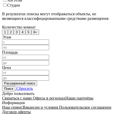
Хостелы
Студии
В результатах поиска могут отображаться объекты, не
являющиеся классифицированными средствами размещения
Количество комнат
1
2
3
4
5
6+
Этаж
Площадь
Цена
Расширенный поиск
Сбросить
Поиск
Добро пожаловать
Связаться с нами
Офисы в регионах
Наши партнёры
Информация
Наш сервис
Вакансии и условия
Пользовательское соглашение
Договор оферты