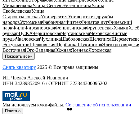
Милашенкова
Улица Сергея Эйзенштейна
Улица
Скобелевская
Улица
Старокачаловская
Университет
Университет дружбы
народов
Ухтомская
Фабричная
Физтех
Филатов луг
Филевский
парк
Фили
Фирсановская
Фонвизинская
Фрунзенская
Химки
Хлеб
бульвар
ЦСКА
Черкизовская
Чертановская
Чеховская
Чистые
пруды
Чкаловская
Чухлинка
Шаболовская
Шелепиха
Шереметьевс
Энтузиастов
Щелковская
Щербинка
Щукинская
Электрозаводска
Восточная
Юго-Западная
Южная
Ясенево
Яхромская
Показать все
Снять квартиру
2025 © Все права защищены
ИП Чвелёв Алексей Иванович
ИНН 342898520916 / ОГРНИП 323344300095202
Мы используем куки-файлы.
Соглашение об использовании
Понятно