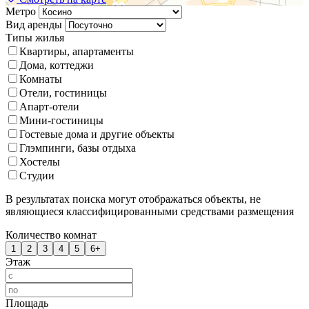
Метро
Вид аренды
Типы жилья
Квартиры, апартаменты
Дома, коттеджи
Комнаты
Отели, гостиницы
Апарт-отели
Мини-гостиницы
Гостевые дома и другие объекты
Глэмпинги, базы отдыха
Хостелы
Студии
В результатах поиска могут отображаться объекты, не
являющиеся классифицированными средствами размещения
Количество комнат
1
2
3
4
5
6+
Этаж
Площадь