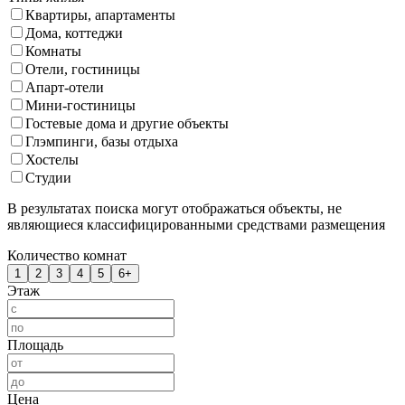
Квартиры, апартаменты
Дома, коттеджи
Комнаты
Отели, гостиницы
Апарт-отели
Мини-гостиницы
Гостевые дома и другие объекты
Глэмпинги, базы отдыха
Хостелы
Студии
В результатах поиска могут отображаться объекты, не
являющиеся классифицированными средствами размещения
Количество комнат
1
2
3
4
5
6+
Этаж
Площадь
Цена