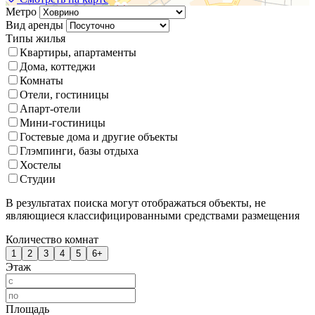
Метро
Вид аренды
Типы жилья
Квартиры, апартаменты
Дома, коттеджи
Комнаты
Отели, гостиницы
Апарт-отели
Мини-гостиницы
Гостевые дома и другие объекты
Глэмпинги, базы отдыха
Хостелы
Студии
В результатах поиска могут отображаться объекты, не
являющиеся классифицированными средствами размещения
Количество комнат
1
2
3
4
5
6+
Этаж
Площадь