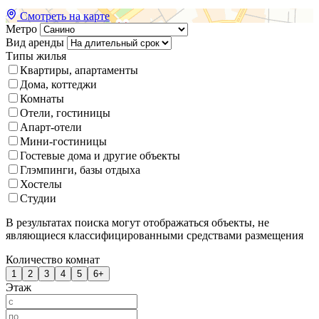
Смотреть на карте
Метро
Вид аренды
Типы жилья
Квартиры, апартаменты
Дома, коттеджи
Комнаты
Отели, гостиницы
Апарт-отели
Мини-гостиницы
Гостевые дома и другие объекты
Глэмпинги, базы отдыха
Хостелы
Студии
В результатах поиска могут отображаться объекты, не
являющиеся классифицированными средствами размещения
Количество комнат
1
2
3
4
5
6+
Этаж