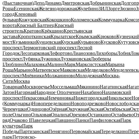
(Выставочная)
Депо
Динамо
Дмитровская
Добрынинская
Долгопр
Роща
Есенинская
Железнодорожная
Жулебино
ЗИЛ
Зорге
Зюзино
З
город
Кленовый
бульвар
Кожуховская
Кокошкино
Коломенская
Коммунарка
Комсо
ворота
Красный Балтиец
Красный
строитель
Кратово
Крёкшино
Крестьянская
застава
Кропоткинская
Крылатское
Крымская
Крюково
Кузнецки
мост
Кузьминки
Кунцевская
Курская
Курьяново
Кусково
Кутузовс
проспект
Лермонтовский проспект
Лесной
Городок
Лесопарковая
Лефортово
Лианозово
Лихоборы
Лобня
Лок
проспект
Лубянка
Лужники
Лухмановская
Люберцы
I
Люблино
Малаховка
Малино
Марк
Марксистская
Марьина
Роща
Марьино
Матвеевское
Маяковская
Медведково
Менделеевск
проспект
Мнёвники
Молжаниново
Молодежная
Москва-
Сити
Москва
Товарная
Москворечье
Моссельмаш
Мякинино
Нагатинская
Нага
Затон
Нагорная
Народное Ополчение
Нахабино
Нахимовский
проспект
Некрасовка
Немчиновка
Нижегородская
Никольское
Нов
(Коммунарка)
Новопеределкино
Новоподрезково
Новослободска
Черемушки
Одинцово
Озёрная
Окружная
Окская
Октябрьская
Окт
поле
Ольгино
Ольховая
Опалиха
Орехово
Останкино
Остафьево
О
ряд
Очаково I
Павелецкая
Павшино
Панки
Панфиловская
Парк
культуры
Парк
Победы
Партизанская
Пенягино
Первомайская
Переделкино
Пере
парк
Петровско-