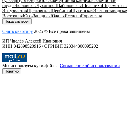
бульвар
ЦСКА
Черкизовская
Чертановская
Чеховская
Чистые
пруды
Чкаловская
Чухлинка
Шаболовская
Шелепиха
Шереметьевс
Энтузиастов
Щелковская
Щербинка
Щукинская
Электрозаводска
Восточная
Юго-Западная
Южная
Ясенево
Яхромская
Показать все
Снять квартиру
2025 © Все права защищены
ИП Чвелёв Алексей Иванович
ИНН 342898520916 / ОГРНИП 323344300095202
Мы используем куки-файлы.
Соглашение об использовании
Понятно