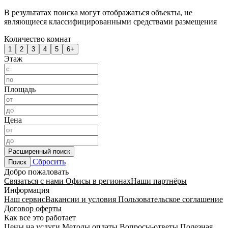
В результатах поиска могут отображаться объекты, не
являющиеся классифицированными средствами размещения
Количество комнат
1
2
3
4
5
6+
Этаж
Площадь
Цена
Расширенный поиск
Сбросить
Поиск
Добро пожаловать
Связаться с нами
Офисы в регионах
Наши партнёры
Информация
Наш сервис
Вакансии и условия
Пользовательское соглашение
Договор оферты
Как все это работает
Цены на услуги
Методы оплаты
Вопросы-ответы
Полезная