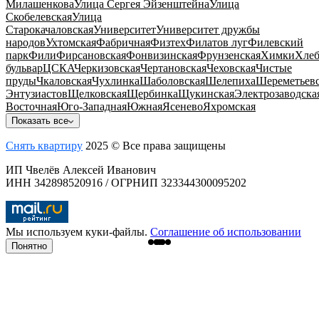
Милашенкова
Улица Сергея Эйзенштейна
Улица
Скобелевская
Улица
Старокачаловская
Университет
Университет дружбы
народов
Ухтомская
Фабричная
Физтех
Филатов луг
Филевский
парк
Фили
Фирсановская
Фонвизинская
Фрунзенская
Химки
Хлеб
бульвар
ЦСКА
Черкизовская
Чертановская
Чеховская
Чистые
пруды
Чкаловская
Чухлинка
Шаболовская
Шелепиха
Шереметьевс
Энтузиастов
Щелковская
Щербинка
Щукинская
Электрозаводска
Восточная
Юго-Западная
Южная
Ясенево
Яхромская
Показать все
Снять квартиру
2025 © Все права защищены
ИП Чвелёв Алексей Иванович
ИНН 342898520916 / ОГРНИП 323344300095202
Мы используем куки-файлы.
Соглашение об использовании
Понятно