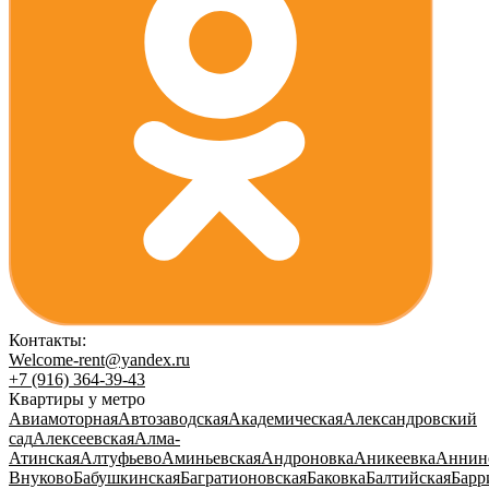
Контакты:
Welcome-rent@yandex.ru
+7 (916) 364-39-43
Квартиры у метро
Авиамоторная
Автозаводская
Академическая
Александровский
сад
Алексеевская
Алма-
Атинская
Алтуфьево
Аминьевская
Андроновка
Аникеевка
Аннин
Внуково
Бабушкинская
Багратионовская
Баковка
Балтийская
Барр