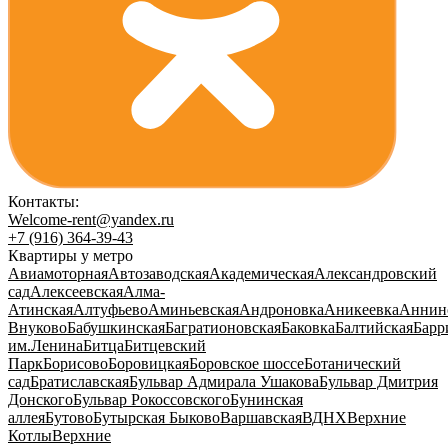
Контакты:
Welcome-rent@yandex.ru
+7 (916) 364-39-43
Квартиры у метро
Авиамоторная
Автозаводская
Академическая
Александровский
сад
Алексеевская
Алма-
Атинская
Алтуфьево
Аминьевская
Андроновка
Аникеевка
Аннин
Внуково
Бабушкинская
Багратионовская
Баковка
Балтийская
Барр
им.Ленина
Битца
Битцевский
Парк
Борисово
Боровицкая
Боровское шоссе
Ботанический
сад
Братиславская
Бульвар Адмирала Ушакова
Бульвар Дмитрия
Донского
Бульвар Рокоссовского
Бунинская
аллея
Бутово
Бутырская
Быково
Варшавская
ВДНХ
Верхние
Котлы
Верхние