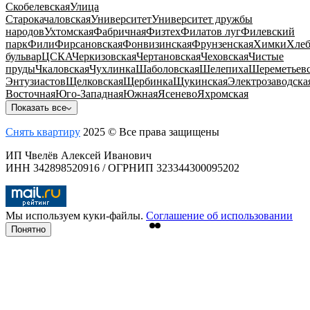
Скобелевская
Улица
Старокачаловская
Университет
Университет дружбы
народов
Ухтомская
Фабричная
Физтех
Филатов луг
Филевский
парк
Фили
Фирсановская
Фонвизинская
Фрунзенская
Химки
Хлеб
бульвар
ЦСКА
Черкизовская
Чертановская
Чеховская
Чистые
пруды
Чкаловская
Чухлинка
Шаболовская
Шелепиха
Шереметьевс
Энтузиастов
Щелковская
Щербинка
Щукинская
Электрозаводска
Восточная
Юго-Западная
Южная
Ясенево
Яхромская
Показать все
Снять квартиру
2025 © Все права защищены
ИП Чвелёв Алексей Иванович
ИНН 342898520916 / ОГРНИП 323344300095202
Мы используем куки-файлы.
Соглашение об использовании
Понятно