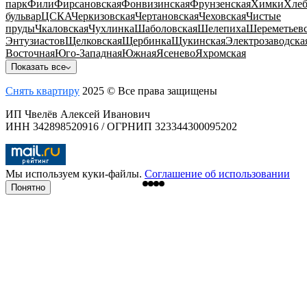
парк
Фили
Фирсановская
Фонвизинская
Фрунзенская
Химки
Хлеб
бульвар
ЦСКА
Черкизовская
Чертановская
Чеховская
Чистые
пруды
Чкаловская
Чухлинка
Шаболовская
Шелепиха
Шереметьевс
Энтузиастов
Щелковская
Щербинка
Щукинская
Электрозаводска
Восточная
Юго-Западная
Южная
Ясенево
Яхромская
Показать все
Снять квартиру
2025 © Все права защищены
ИП Чвелёв Алексей Иванович
ИНН 342898520916 / ОГРНИП 323344300095202
Мы используем куки-файлы.
Соглашение об использовании
Понятно