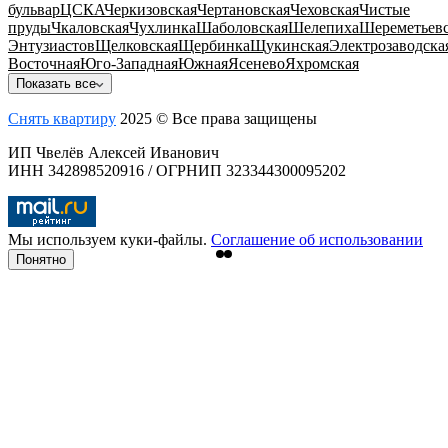
бульвар
ЦСКА
Черкизовская
Чертановская
Чеховская
Чистые
пруды
Чкаловская
Чухлинка
Шаболовская
Шелепиха
Шереметьевс
Энтузиастов
Щелковская
Щербинка
Щукинская
Электрозаводска
Восточная
Юго-Западная
Южная
Ясенево
Яхромская
Показать все
Снять квартиру
2025 © Все права защищены
ИП Чвелёв Алексей Иванович
ИНН 342898520916 / ОГРНИП 323344300095202
Мы используем куки-файлы.
Соглашение об использовании
Понятно